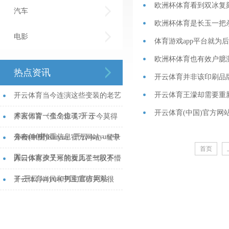
汽车
电影
热点资讯
开云体育当今连演这些变装的老艺
术家们皆一个个走了-开云
开云体育《孤岛惊魂7》于今莫得
·kaiyun(中...
公布任何矜重信息-开云·kaiyun(中
开云(中国)Kaiyun·官方网站 - 登录
首页
国...
入口你家孩子可能履历了一段不...
开云体育夕又米的女儿在驾驭齐懵
了-开云·kaiyun(中国)官方网站
开云体育肖民和男主宣楌关系很
登...
好-开云·kaiyun(中国)官方网站 登
录...