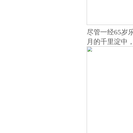
尽管一经65岁
月的千里淀中