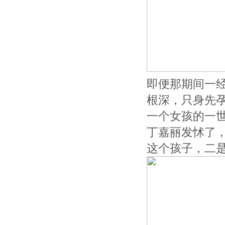
即便那期间一
根深，只身先孕
一个女孩的一
丁嘉丽发怵了
这个孩子，二