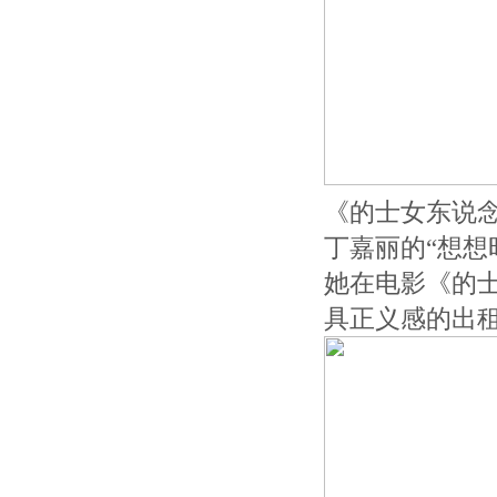
《的士女东说
丁嘉丽的“想想
她在电影《的
具正义感的出