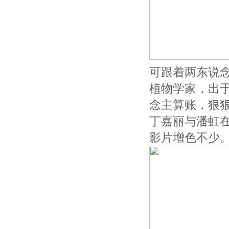
可跟着两东说
植物学家，出
念主算账，狠
丁嘉丽与潘虹
影片增色不少