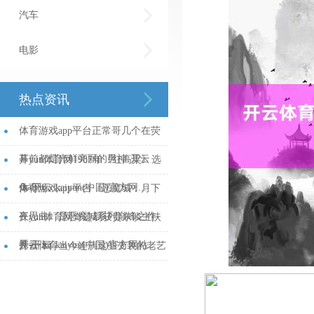
汽车
电影
热点资讯
体育游戏app平台正常哥几个在荧
幕前都是光鲜亮丽的男神-开云
开yun体育网1987年《红高粱》选
·kaiyu...
角-开云·kaiyun(中国)官方网...
体育游戏app平台《恶魔城：月下
夜思曲》是恶魔城系列巅峰之作-
开yun体育网奇迹易获贵东谈主扶
开云·ka...
携-开云·kaiyun(中国)官方网站 ...
开云体育当今连演这些变装的老艺
术家们皆一个个走了-开云
·kaiyun(中...