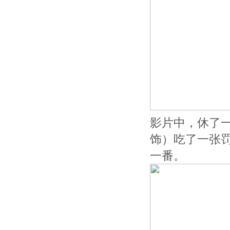
影片中，休了
饰）吃了一张
一番。