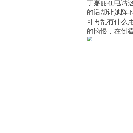
丁嘉丽在电话
的话却让她阵
可再乱有什么
的恼恨，在倒