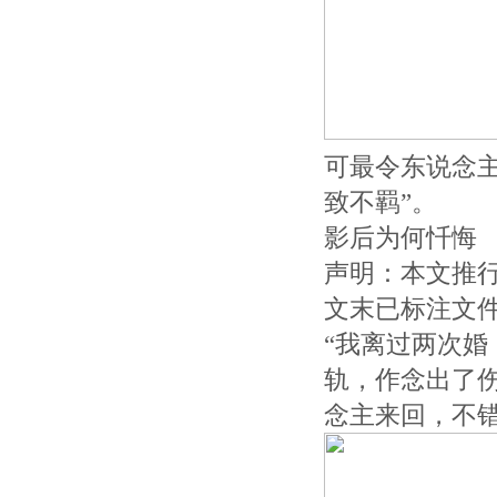
可最令东说念
致不羁”。
影后为何忏悔
声明：本文推
文末已标注文
“我离过两次
轨，作念出了
念主来回，不