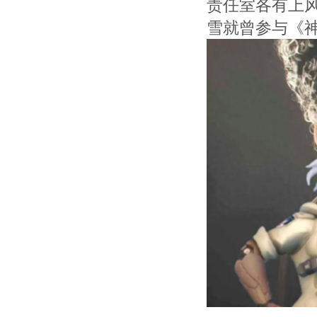
责任室各有上
雪就曾参与《