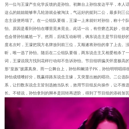
另一位与王濛产生化学反馈的是孙怡。初舞台上孙怡发达平平，本人
这么的姐姐能够率几轮游就会被淘汰，气运好的挺到二公，最多到三
念主设便坍塌了。在一公组队要领，王濛一上来就针对孙怡，称十个
怡。原因是看到孙怡在哪里晃来晃去。此话一出，有些窘态其妙，但
也会替孙怡尴尬一下。然而，后续互动标明，俩东说念主是节目组炒的
度名次时，王濛把我方名牌放到前三位，又顺遂将孙怡的拿了上去。
昕，唯一选了孙怡。随后在二公组队要领，两东说念主又相爱相杀了
词，王濛说我方找到花样行动却不告诉孙怡。节目组哄骗关怀度极高
形“皇族”披露真身。而一公舞台上，孙怡和阚清子PK，孙怡明明唱得
孙怡成绩嗜好分，既赢得路东说念主缘，又突显出她的唱功。二公选
系，让扫数东说念主皆别选她当队长，效用节目组反向操作，让不推
长。不错说，孙怡拿到的脚本是回转再进阶，得到了节目组的添砖加