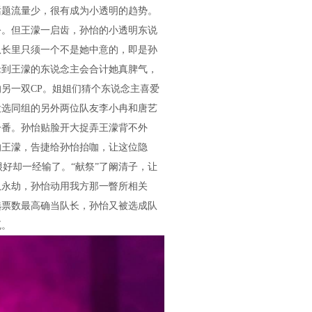
话题流量少，很有成为小透明的趋势。
公。但王濛一启齿，孙怡的小透明东说
队长里只须一个不是她中意的，即是孙
老到王濛的东说念主会合计她真脾气，
另一双CP。姐姐们猜个东说念主喜爱
没选同组的另外两位队友李小冉和唐艺
一番。孙怡贴脸开大捉弄王濛背不外
的王濛，告捷给孙怡抬咖，让这位隐
很好却一经输了。“献祭”了阚清子，让
队永劫，孙怡动用我方那一瞥所相关
选票数最高确当队长，孙怡又被选成队
瓦。