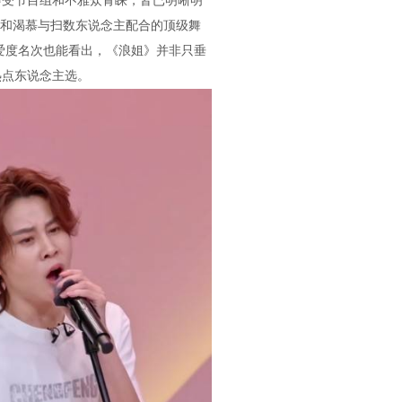
会受节目组和不雅众青睐，皆已明晰明
雅和渴慕与扫数东说念主配合的顶级舞
爱度名次也能看出，《浪姐》并非只垂
热点东说念主选。