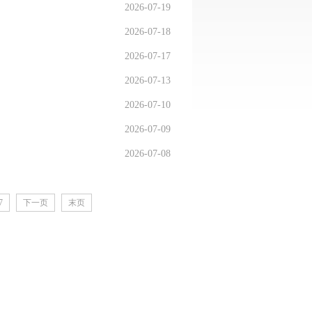
2026-07-19
2026-07-18
2026-07-17
2026-07-13
2026-07-10
2026-07-09
2026-07-08
7
下一页
末页