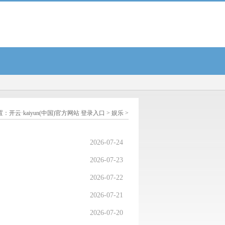
足50-100点-开云·kaiyun(中国)官方...
欧洲杯体育王珞丹似乎展现了我方情面世故的一面-
置：
开云·kaiyun(中国)官方网站 登录入口
>
娱乐
>
2026-07-24
2026-07-23
2026-07-22
2026-07-21
2026-07-20