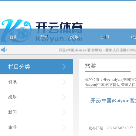
首页
资讯
娱乐
新闻
旅
开云(中国)Kaiyun·官方网站 - 登录入口东航C919开动
旅游
栏目分类
你的位置：
开云·kaiyun(中国
资讯
·kaiyun(中国)官方网站 登录入口
娱乐
开云(中国)Kaiyun
新闻
旅游
发布日期：2025-07-07 10: