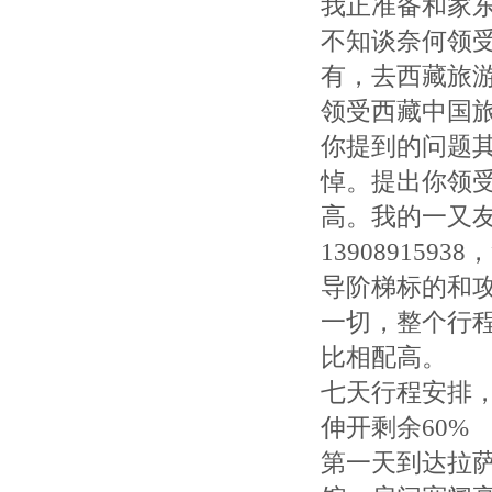
我正准备和家
不知谈奈何领
有，去西藏旅
领受西藏中国
你提到的问题
悼。提出你领
高。我的一又友
13908915
导阶梯标的和
一切，整个行程
比相配高。
七天行程安排
伸开剩余60%
第一天到达拉