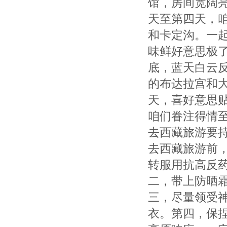
馆，房间宽阔
天至第四天，
和卡定沟。一
味鲜好意思极
底，蓝天白云
的布达拉宫和
天，喜好意思
咱们眷注得情至
去西藏旅游要
去西藏旅游前
转服用抗高反
二，带上防晒
三，尽量领受
衣。第四，保