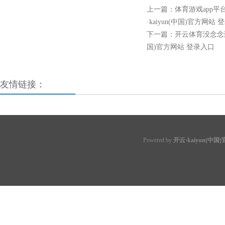
上一篇：
体育游戏app
·kaiyun(中国)官方网站
下一篇：
开云体育没念念到
国)官方网站 登录入口
友情链接：
Powered by
开云·kaiyun(中