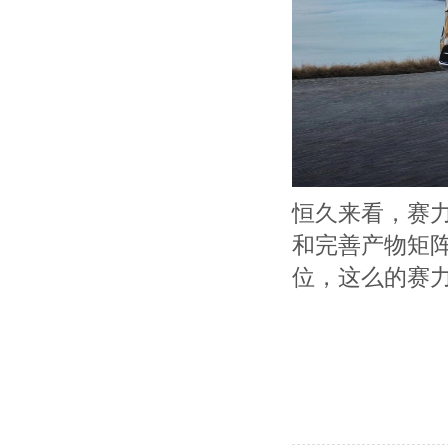
恒久来看，赛
和完善产物矩
位，这么的赛