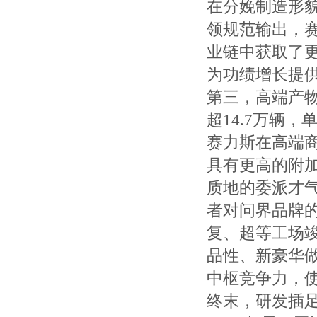
在分娩制造形
领规范输出，
业链中获取了
为功绩增长提
第三，高端产
超14.7万辆
赛力斯在高端
具有更高的附
质地的委派才
者对问界品牌
复、超等工场
品性、新豪华
中枢竞争力，
终末，研发插