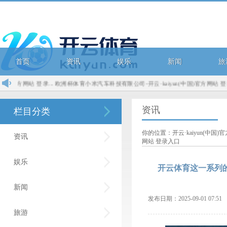
首页
资讯
娱乐
新闻
旅
网站 登录...
欧洲杯体育小米汽车科技有限公司-开云·kaiyun(中国)官方网站 登录入口..
资讯
栏目分类
你的位置：
开云·kaiyun(中国
资讯
网站 登录入口
娱乐
开云体育这一系列的亮
新闻
发布日期：2025-09-01 07:
旅游