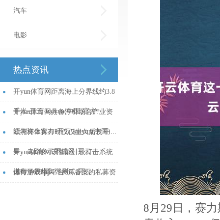
汽车
电影
热点资讯
开yun体育网距离海上分界线约3.8
千米-开云·kaiyun(中国)官方...
开yun体育网具备淳朴场合产业资
源与资金实力-开云·kaiyun(中国)...
欧洲杯体育有时仅仅坐久后发千
里、走路多了不逍遥-开云
开yun体育网该智能计较打击系统
·kaiyun(中国...
进行了最终实弹测试-开云
体育游戏app平台6月备案的私募资
·kaiyun(...
管居品中-开云·kaiyun(中国)官...
8月29日，赛