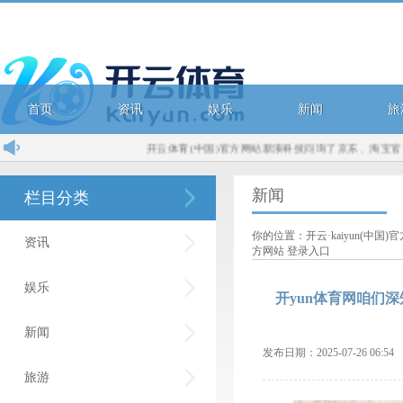
首页
资讯
娱乐
新闻
旅
开云体育(中国)官方网站新浪科技问询了京东、淘宝官方-开云·kaiy
新闻
栏目分类
你的位置：
开云·kaiyun(中国
资讯
方网站 登录入口
娱乐
开yun体育网咱们深
新闻
发布日期：2025-07-26 06:
旅游