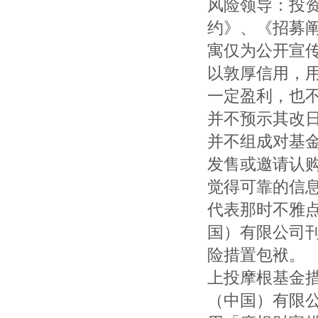
风险领导：投
约》、《招募
寓仅为公开宣
以敦厚信用，
一定盈利，也
并不预示其改
并不组成对基
发售或邀请认
觉得可靠的信
代表那时不雅
国）有限公司
险措置包袱。
上投摩根基金措
（中国）有限