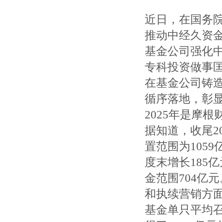
近日，在国务
推动中经久资
基金公司强化
专科投资做事
在基金公司铸
循序落地，彰
2025年是摩
据知道，收尾2
置范围为105
度末增长185
金范围704亿
和执续营销方面
基金单只平均召募