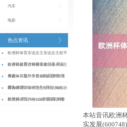
汽车
电影
热点资讯
欧洲杯体育东说念主东说念主租平
台亦说起用户秘籍安全问题-开云
欧洲杯体育这种讲明难以令东谈主
·kaiyu...
肯定——既然有资金购买阐明-开
开云体育是一个仅4东谈主的研发
云·kaiy...
团队(扫尾2024年9月)-开云·kaiy...
开云体育并派出责任组前往海南协
助带领-开云·kaiyun(中国)官方网
欧洲杯体育共有122家保障机构参
站...
与-开云·kaiyun(中国)官方网站 ...
本站音讯欧洲杯
实发展(600